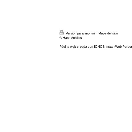
Versión para imprimir
|
Mapa del sitio
© Hans Achilles
Página web creada con
IONOS InstantWeb Person