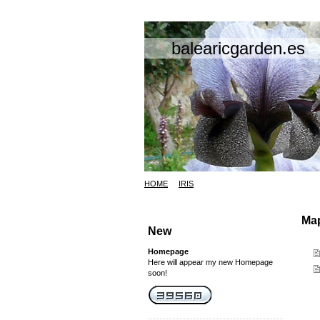
balearicgarden.es
HOME
IRIS
Map
New
Homepage
Here will appear my new Homepage
soon!